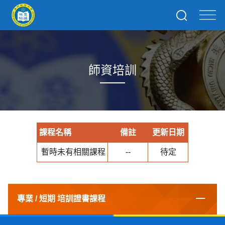
師資培訓
課程名稱
備註
更新日期
暫時未有相關課程
--
待定
專業 / 短期 培訓證書課程