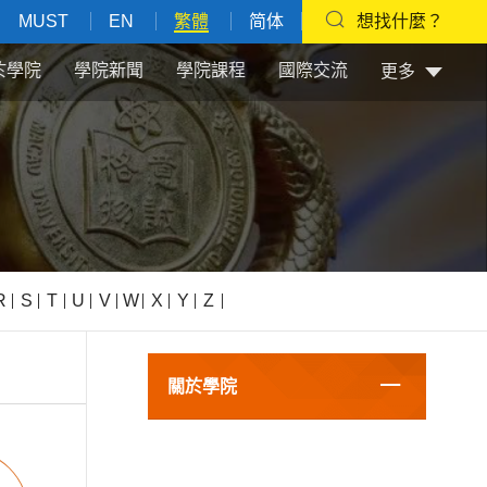
MUST
EN
繁體
简体
想找什麼？
於學院
學院新聞
學院課程
國際交流
更多
R
S
T
U
V
W
X
Y
Z
關於學院