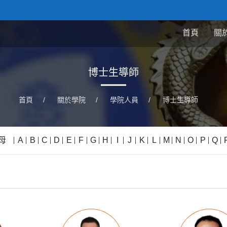
首頁
關
博士生導師
首頁
/
關於學院
/
學院人員
/
博士生導師
母
A
B
C
D
E
F
G
H
I
J
K
L
M
N
O
P
Q