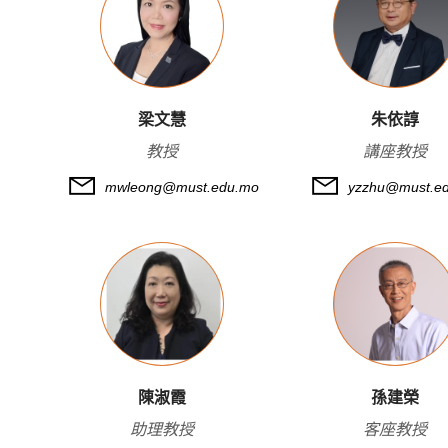
梁文慧
朱依諄
教授
講座教授
mwleong@must.edu.mo
yzzhu@must.e
陳淑霞
孫建榮
助理教授
客座教授