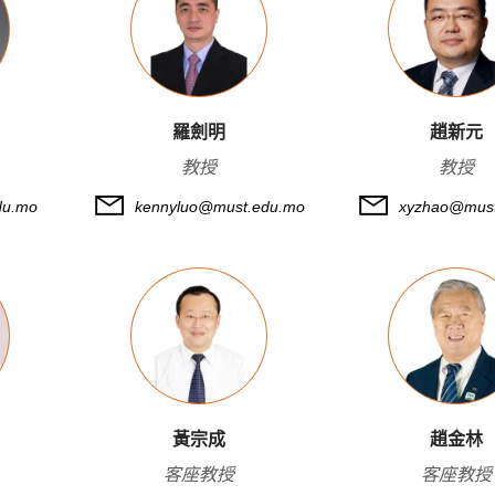
羅劍明
趙新元
教授
教授
du.mo
kennyluo@must.edu.mo
xyzhao@must
黃宗成
趙金林
客座教授
客座教授