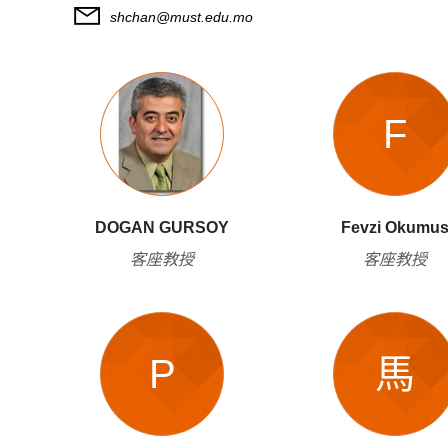
shchan@must.edu.mo
F
DOGAN GURSOY
Fevzi Okumu
客座教授
客座教授
P
馬