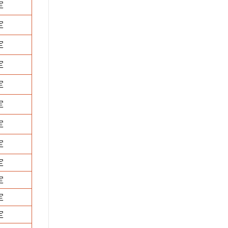
定
定
定
定
定
定
定
定
定
定
定
定